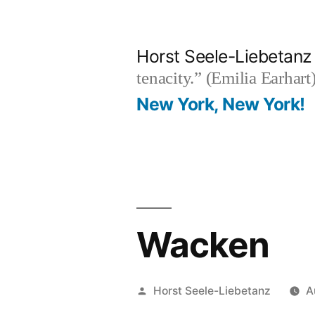
Skip
to
Horst Seele-Liebetanz
content
tenacity.” (Emilia Earhart
New York, New York!
Wacken
Posted
Horst Seele-Liebetanz
A
by